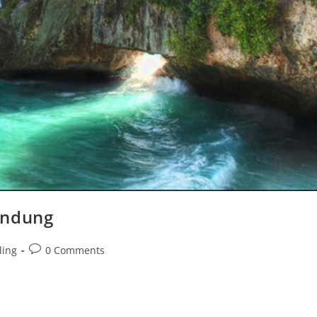
andung
Post
ling
0 Comments
comments: