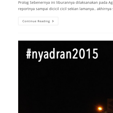
Prolog Sebenernya ini liburannya dilaksanakan pada Agu
reportnya sampai dicicil cicil sekian lamanya.. akhirn
Singapore
Continue Reading
Lagi,
Main
Ke
Universal
Studio