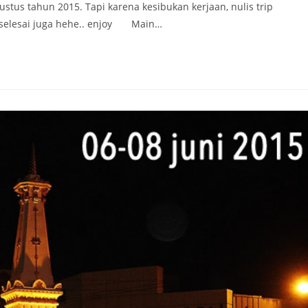
stus tahun 2015. Tapi karena kesibukan kerjaan, nulis trip
ya selesai juga hehe.. enjoy Main…