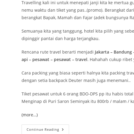
Travelling kali ini untuk menepati janji kita ke mertua 
nemu waktu dan tiket yang pas..(promo). Berangkat dari 
berangkat Bapak, Mamah dan Fajar (adek bungsunya Ra
Semuanya kita yang tanggung, hotel kita pilih yang seb
dipinggir pantai dan harga terjangkau.
Rencana rute travel berarti menjadi
Jakarta – Bandung 
api – pesawat – pesawat – travel
. Hahahah cukup ribet y
Cara packing yang biasa seperti halnya kita packing tr
dengan setia backpack Deuter masih juga menemani..
Tiket pesawat untuk 6 orang BDO-DPS pp itu habis total 
Menginap di Puri Saron Seminyak itu 800rb / malam / k
(more…)
Bali
Continue Reading
2013