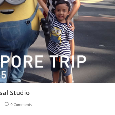
sal Studio
Post
g
0 Comments
comments: