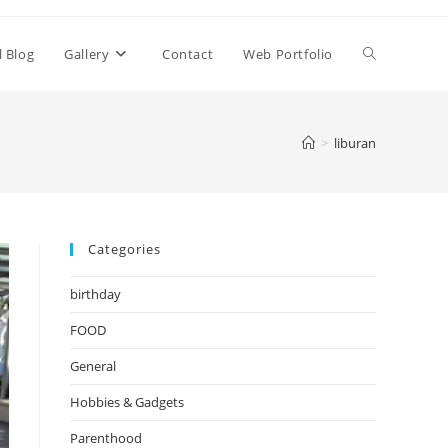
Toggle
l Blog
Gallery
Contact
Web Portfolio
website
>
liburan
search
Categories
birthday
FOOD
General
Hobbies & Gadgets
Parenthood