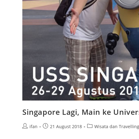
Singapore Lagi, Main ke Univer
Post
Post
Post
ifan
21 August 2018
Wisata dan Travellin
author:
published:
category: