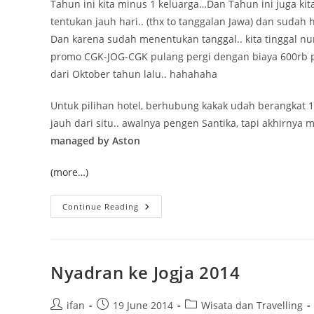
Tahun ini kita minus 1 keluarga…Dan Tahun ini juga kit
tentukan jauh hari.. (thx to tanggalan Jawa) dan sudah h
Dan karena sudah menentukan tanggal.. kita tinggal nu
promo CGK-JOG-CGK pulang pergi dengan biaya 600rb pe
dari Oktober tahun lalu.. hahahaha
Untuk pilihan hotel, berhubung kakak udah berangkat 1
jauh dari situ.. awalnya pengen Santika, tapi akhirnya
managed by Aston
(more…)
Nyadran
Continue Reading
Ke
Jogja
2015
Nyadran ke Jogja 2014
Post
Post
Post
ifan
19 June 2014
Wisata dan Travelling