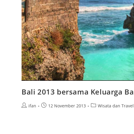
Bali 2013 bersama Keluarga B
Post
Post
Post
ifan
12 November 2013
Wisata dan Travel
author:
published:
category: