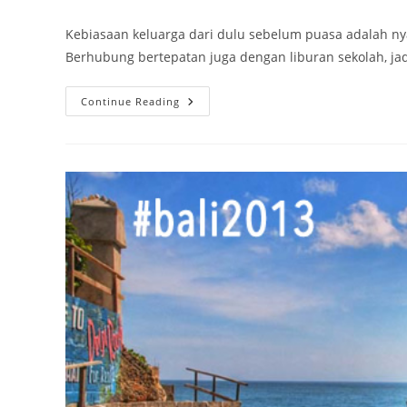
author:
published:
category:
Kebiasaan keluarga dari dulu sebelum puasa adalah nyadr
Berhubung bertepatan juga dengan liburan sekolah, ja
Nyadran
Continue Reading
Ke
Jogja
2014