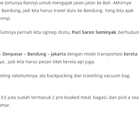
gue (ortunya Ranny) untuk mengajak jalan-jalan ke Bali. Akhirnya
Bandung, jadi kita harus travel dulu ke Bandung. Yang kita ajak
nny).
elumnya pernah kita nginep disitu,
Puri Saron Seminyak
, berhubu
– Denpasar – Bandung – Jakarta
dengan mode transportasi
kereta
a.. jadi kita harus pesan tiket kereta api juga.
aveling sebelumnya, ala backpacking dan travelling vacuum bag.
3,5 juta sudah termasuk 2 pre booked meal, bagasi, dan pick a sea
amar.