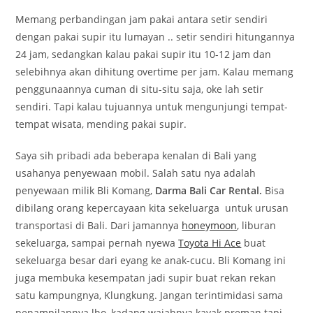
Memang perbandingan jam pakai antara setir sendiri
dengan pakai supir itu lumayan .. setir sendiri hitungannya
24 jam, sedangkan kalau pakai supir itu 10-12 jam dan
selebihnya akan dihitung overtime per jam. Kalau memang
penggunaannya cuman di situ-situ saja, oke lah setir
sendiri. Tapi kalau tujuannya untuk mengunjungi tempat-
tempat wisata, mending pakai supir.
Saya sih pribadi ada beberapa kenalan di Bali yang
usahanya penyewaan mobil. Salah satu nya adalah
penyewaan milik Bli Komang,
Darma Bali Car Rental.
Bisa
dibilang orang kepercayaan kita sekeluarga untuk urusan
transportasi di Bali. Dari jamannya
honeymoon
, liburan
sekeluarga, sampai pernah nyewa
Toyota Hi Ace
buat
sekeluarga besar dari eyang ke anak-cucu. Bli Komang ini
juga membuka kesempatan jadi supir buat rekan rekan
satu kampungnya, Klungkung. Jangan terintimidasi sama
penampilannya lho, kadang wajahnya kayak preman tapi