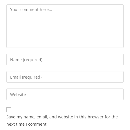
Comment
Enter
your
name
Enter
or
your
username
email
Enter
to
address
your
comment
to
website
comment
URL
Save my name, email, and website in this browser for the
(optional)
next time I comment.