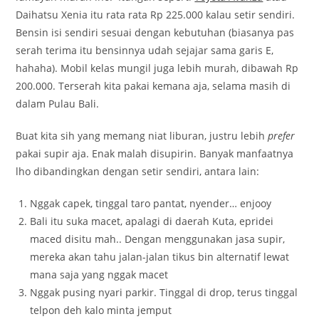
Daihatsu Xenia itu rata rata Rp 225.000 kalau setir sendiri.
Bensin isi sendiri sesuai dengan kebutuhan (biasanya pas
serah terima itu bensinnya udah sejajar sama garis E,
hahaha). Mobil kelas mungil juga lebih murah, dibawah Rp
200.000. Terserah kita pakai kemana aja, selama masih di
dalam Pulau Bali.
Buat kita sih yang memang niat liburan, justru lebih
prefer
pakai supir aja. Enak malah disupirin. Banyak manfaatnya
lho dibandingkan dengan setir sendiri, antara lain:
Nggak capek, tinggal taro pantat, nyender… enjooy
Bali itu suka macet, apalagi di daerah Kuta, epridei
maced disitu mah.. Dengan menggunakan jasa supir,
mereka akan tahu jalan-jalan tikus bin alternatif lewat
mana saja yang nggak macet
Nggak pusing nyari parkir. Tinggal di drop, terus tinggal
telpon deh kalo minta jemput