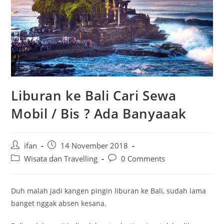
Liburan ke Bali Cari Sewa
Mobil / Bis ? Ada Banyaaak
Post
Post
ifan
14 November 2018
author:
published:
Post
Post
Wisata dan Travelling
0 Comments
category:
comments:
Duh malah jadi kangen pingin liburan ke Bali, sudah lama
banget nggak absen kesana.