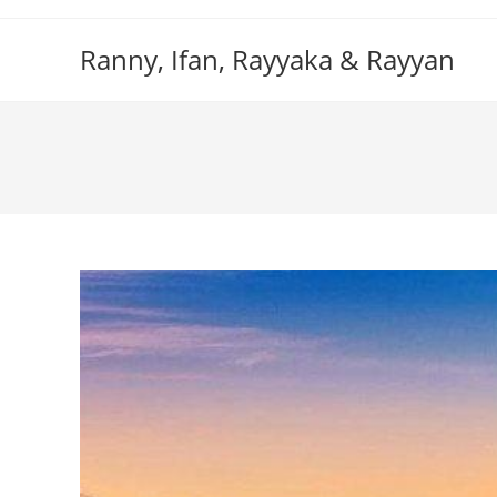
Skip
to
Ranny, Ifan, Rayyaka & Rayyan
content