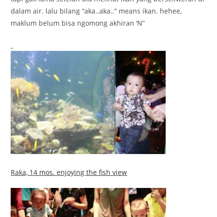
dalam air. lalu bilang “aka..aka..” means ikan. hehee,
maklum belum bisa ngomong akhiran ‘N”
Raka, 14 mos. enjoying the fish view