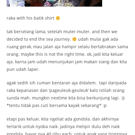
raka with his batik shirt
tak berselang lama, setelah muter-muter. and then we
decided to end the sea journey.
udah mulai gak ada
ruang gerak, mau jalan aja hampir selalu bertabrakan sama
orang. maybe this is not the right time. ok, jadi kita keluar
aja. karna jam udah menunjukan jam makan siang dan kita
pun udah laper.
agak sedih sih cuman bentaran aja didalem. tapi daripada
raka kepanasan dan ‘pageuleuk-geuleuk’ kalo istilah orang
sunda mah. mungkin nextime kita bisa berkunjung lagi. :))
*tentu tidak pas cuti bersama kayak sekarang* :p
etapi pas keluar, kita ngeliat ada gondola. dan akhirnya
tertarik untuk nyoba naik. jadinya melipir dulu deh naik
gondola. bayar nya 40 ribu each, untuk anak yang tingginya