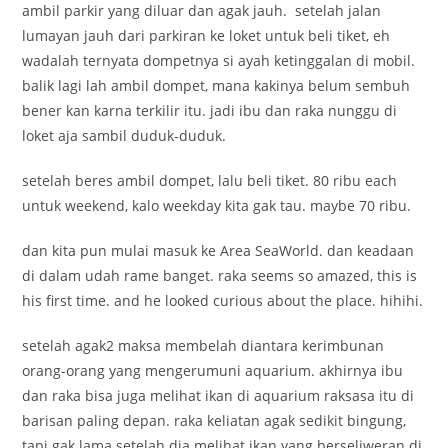
ambil parkir yang diluar dan agak jauh. setelah jalan
lumayan jauh dari parkiran ke loket untuk beli tiket, eh
wadalah ternyata dompetnya si ayah ketinggalan di mobil.
balik lagi lah ambil dompet, mana kakinya belum sembuh
bener kan karna terkilir itu. jadi ibu dan raka nunggu di
loket aja sambil duduk-duduk.
setelah beres ambil dompet, lalu beli tiket. 80 ribu each
untuk weekend, kalo weekday kita gak tau. maybe 70 ribu.
dan kita pun mulai masuk ke Area SeaWorld. dan keadaan
di dalam udah rame banget. raka seems so amazed, this is
his first time. and he looked curious about the place. hihihi.
setelah agak2 maksa membelah diantara kerimbunan
orang-orang yang mengerumuni aquarium. akhirnya ibu
dan raka bisa juga melihat ikan di aquarium raksasa itu di
barisan paling depan. raka keliatan agak sedikit bingung,
tapi gak lama setelah dia melihat ikan yang berseliweran di