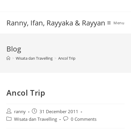
Skip
to
content
Ranny, Ifan, Rayyaka & Rayyan
Menu
Blog
>
Wisata dan Travelling
>
Ancol Trip
Ancol Trip
Post
Post
ranny
31 December 2011
author:
published:
Post
Post
Wisata dan Travelling
0 Comments
category:
comments: