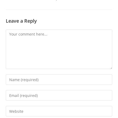
Leave a Reply
Comment
Enter
your
name
Enter
or
your
username
email
Enter
to
address
your
comment