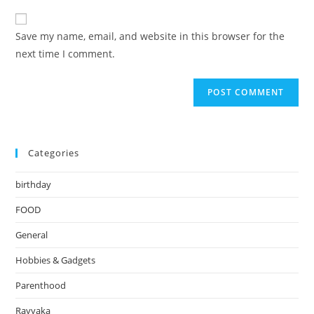
to
website
comment
URL
Save my name, email, and website in this browser for the
(optional)
next time I comment.
Categories
birthday
FOOD
General
Hobbies & Gadgets
Parenthood
Rayyaka