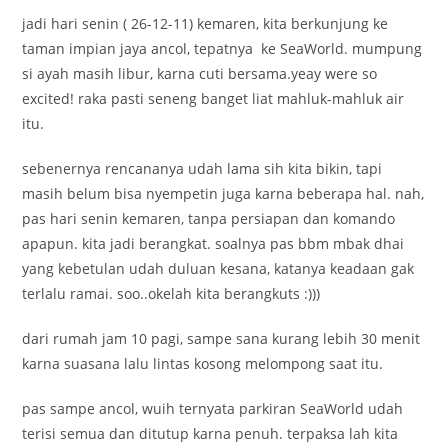
jadi hari senin ( 26-12-11) kemaren, kita berkunjung ke
taman impian jaya ancol, tepatnya ke SeaWorld. mumpung
si ayah masih libur, karna cuti bersama.yeay were so
excited! raka pasti seneng banget liat mahluk-mahluk air
itu.
sebenernya rencananya udah lama sih kita bikin, tapi
masih belum bisa nyempetin juga karna beberapa hal. nah,
pas hari senin kemaren, tanpa persiapan dan komando
apapun. kita jadi berangkat. soalnya pas bbm mbak dhai
yang kebetulan udah duluan kesana, katanya keadaan gak
terlalu ramai. soo..okelah kita berangkuts :)))
dari rumah jam 10 pagi, sampe sana kurang lebih 30 menit
karna suasana lalu lintas kosong melompong saat itu.
pas sampe ancol, wuih ternyata parkiran SeaWorld udah
terisi semua dan ditutup karna penuh. terpaksa lah kita