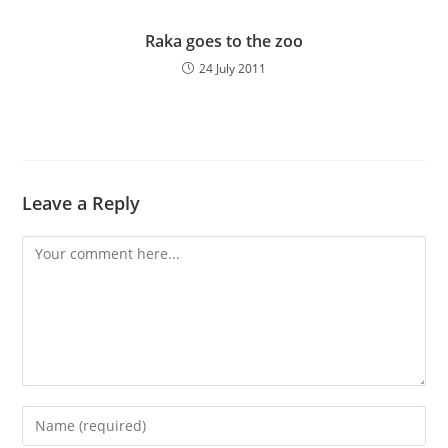
Raka goes to the zoo
24 July 2011
Leave a Reply
Comment
Enter
your