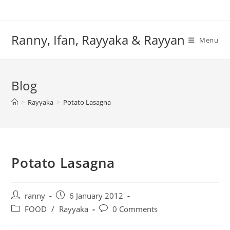
Skip
to
content
Ranny, Ifan, Rayyaka & Rayyan
Menu
Blog
>
Rayyaka
>
Potato Lasagna
Potato Lasagna
Post
Post
ranny
6 January 2012
author:
published:
Post
Post
FOOD
/
Rayyaka
0 Comments
category:
comments: