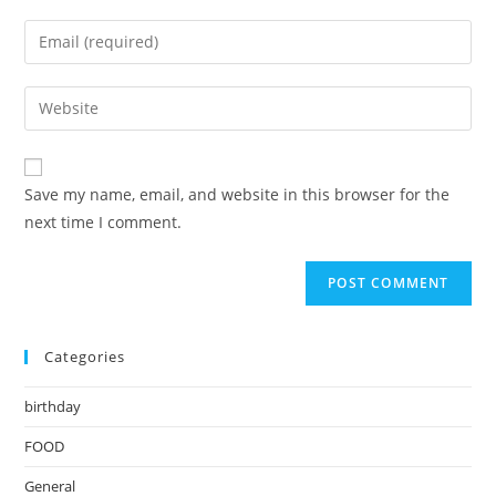
name
Enter
or
your
username
email
Enter
to
address
your
comment
to
website
comment
URL
Save my name, email, and website in this browser for the
(optional)
next time I comment.
Categories
birthday
FOOD
General