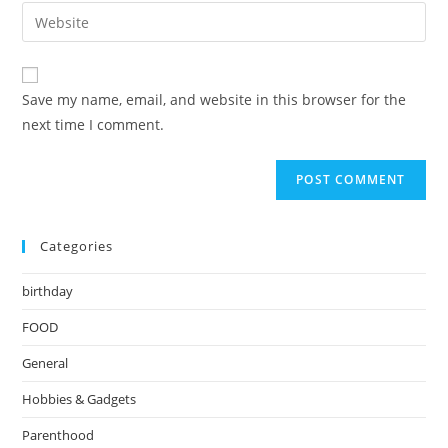
email
Enter
to
address
your
comment
to
website
comment
URL
Save my name, email, and website in this browser for the
(optional)
next time I comment.
Categories
birthday
FOOD
General
Hobbies & Gadgets
Parenthood