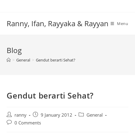
Skip
to
content
Ranny, Ifan, Rayyaka & Rayyan
Menu
Blog
>
General
>
Gendut berarti Sehat?
Gendut berarti Sehat?
Post
Post
Post
ranny
9 January 2012
General
author:
published:
category:
Post
0 Comments
comments: