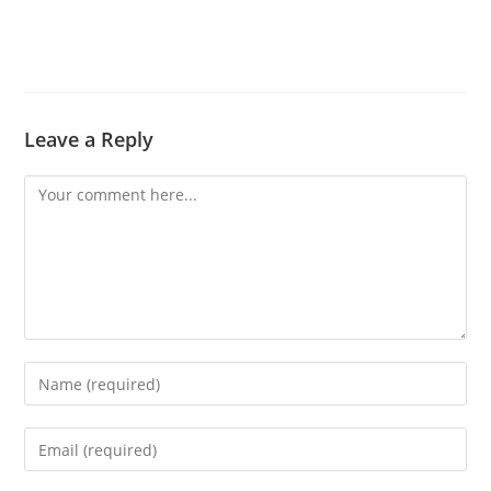
Leave a Reply
Comment
Enter
your
name
Enter
or
your
username