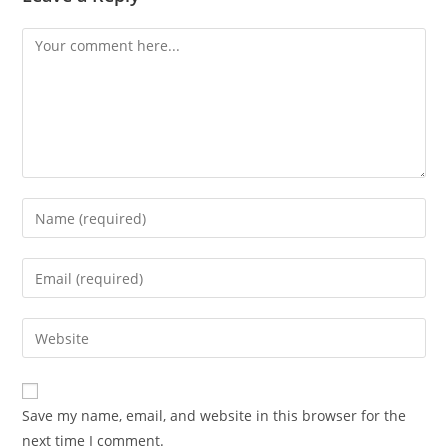
Comment
Enter
your
name
Enter
or
your
username
email
Enter
to
address
your
comment
to
website
comment
URL
Save my name, email, and website in this browser for the
(optional)
next time I comment.