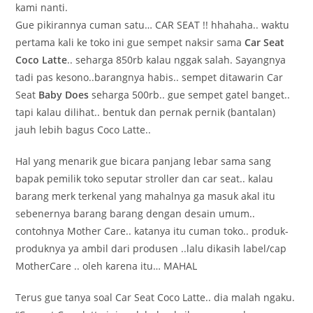
kami nanti.
Gue pikirannya cuman satu… CAR SEAT !! hhahaha.. waktu
pertama kali ke toko ini gue sempet naksir sama
Car Seat
Coco Latte
.. seharga 850rb kalau nggak salah. Sayangnya
tadi pas kesono..barangnya habis.. sempet ditawarin Car
Seat
Baby Does
seharga 500rb.. gue sempet gatel banget..
tapi kalau dilihat.. bentuk dan pernak pernik (bantalan)
jauh lebih bagus Coco Latte..
Hal yang menarik gue bicara panjang lebar sama sang
bapak pemilik toko seputar stroller dan car seat.. kalau
barang merk terkenal yang mahalnya ga masuk akal itu
sebenernya barang barang dengan desain umum..
contohnya Mother Care.. katanya itu cuman toko.. produk-
produknya ya ambil dari produsen ..lalu dikasih label/cap
MotherCare .. oleh karena itu… MAHAL
Terus gue tanya soal Car Seat Coco Latte.. dia malah ngaku.