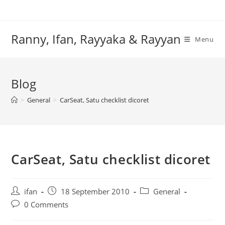
Skip
to
content
Ranny, Ifan, Rayyaka & Rayyan
Menu
Blog
>
General
>
CarSeat, Satu checklist dicoret
CarSeat, Satu checklist dicoret
Post
Post
Post
ifan
18 September 2010
General
author:
published:
category:
Post
0 Comments
comments: