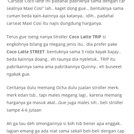
“Carseat Coco latte ini padahal pabriknya sama dengan car
seatnya Maxi Cosi” lah.. kaget dong gue… bentuknya sama
cuman beda kain-kainnya aja katanya.. idih.. padahal
carseat Maxi Cosi itu najis dungdung harganya.
Terus gue iseng nanya Stroller
Coco Latte TRIP
si
engkohnya bilang ga megang jenis itu.. dia prefer pake
Coco Latte STREET
. bentuknya sama 3 roda kayak bajay..
beda kainnya doang.. eh taunya dia nyeletuk.. TRIP itu
pabrikannya sama ama pabrikannya Quinny.. eh buseeet
ngakak gue.
Ceritanya dulu memang Ocha dulu jualan stroller merk-
merk edan tsb.. tapi males megang lagi.. karena memang
harganya ga masuk akal…Gue juga males sih.. beli stroller
sampe 4-6 jutaan
Ah ga tau deh omongannya si koh tsb bener apa enggak..
lagian emang ga ada niat sama sekali beli-beli dengan cap