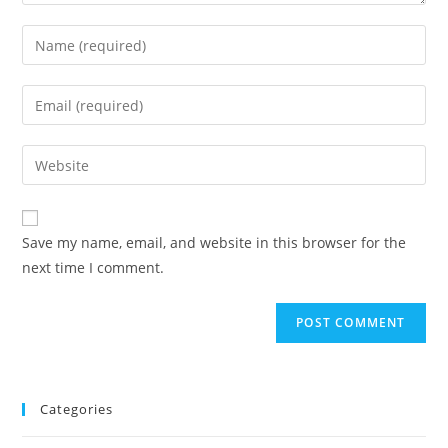
Enter
your
name
Enter
or
your
username
email
Enter
to
address
your
comment
to
website
comment
URL
Save my name, email, and website in this browser for the
(optional)
next time I comment.
Categories