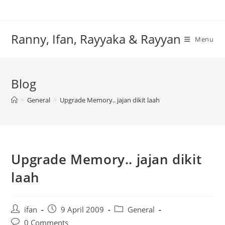
Skip
to
content
Ranny, Ifan, Rayyaka & Rayyan
Menu
Blog
>
General
>
Upgrade Memory.. jajan dikit laah
Upgrade Memory.. jajan dikit
laah
Post
Post
Post
ifan
9 April 2009
General
author:
published:
category:
Post
0 Comments