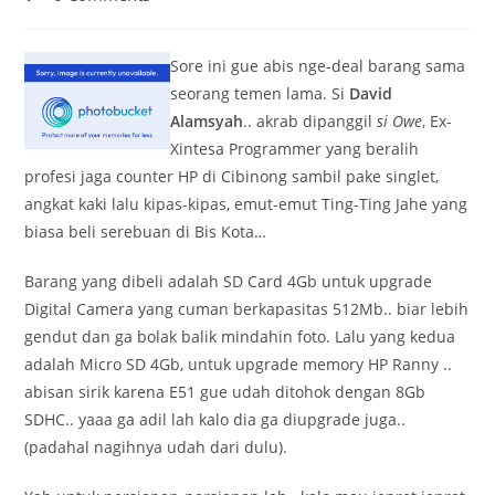
comments:
Sore ini gue abis nge-deal barang sama
seorang temen lama. Si
David
Alamsyah
.. akrab dipanggil
si Owe
, Ex-
Xintesa Programmer yang beralih
profesi jaga counter HP di Cibinong sambil pake singlet,
angkat kaki lalu kipas-kipas, emut-emut Ting-Ting Jahe yang
biasa beli serebuan di Bis Kota…
Barang yang dibeli adalah SD Card 4Gb untuk upgrade
Digital Camera yang cuman berkapasitas 512Mb.. biar lebih
gendut dan ga bolak balik mindahin foto. Lalu yang kedua
adalah Micro SD 4Gb, untuk upgrade memory HP Ranny ..
abisan sirik karena E51 gue udah ditohok dengan 8Gb
SDHC.. yaaa ga adil lah kalo dia ga diupgrade juga..
(padahal nagihnya udah dari dulu).