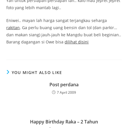
Yah untuk persiapan-persiapan lah.. kalo mau jepret jepret
foto yang lebih mantab lagi..
Eniwei.. mayan lah harga sangat terjangkau seharga
rakitan
. Ga perlu buang uang bensin dan tol (dan parkir…
dan makan siang) jauh-jauh ke Mangdu buat beli beginian..
Barang dagangan si Owe bisa
dilihat disini
YOU MIGHT ALSO LIKE
Post perdana
7 April 2009
Happy Birthday Raka – 2 Tahun