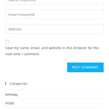
your
name
Enter
or
your
username
email
Enter
to
address
your
comment
to
website
comment
URL
Save my name, email, and website in this browser for the
(optional)
next time I comment.
Categories
birthday
FOOD