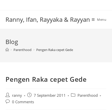
Skip
to
content
Ranny, Ifan, Rayyaka & Rayyan
Menu
Blog
>
Parenthood
>
Pengen Raka cepet Gede
Pengen Raka cepet Gede
Post
Post
Post
ranny
7 September 2011
Parenthood
author:
published:
category:
Post
0 Comments
comments: