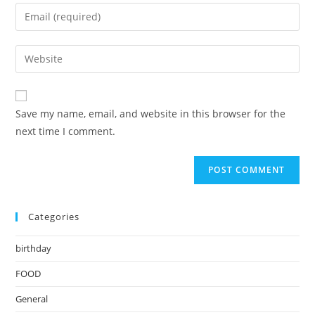
name
Enter
or
your
username
email
Enter
to
address
your
comment
to
website
comment
URL
Save my name, email, and website in this browser for the
(optional)
next time I comment.
Categories
birthday
FOOD
General