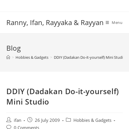
Skip
to
content
Ranny, Ifan, Rayyaka & Rayyan
Menu
Blog
>
Hobbies & Gadgets
>
DDIY (Dadakan Do-it-yourself) Mini Studio
DDIY (Dadakan Do-it-yourself)
Mini Studio
Post
Post
Post
ifan
26 July 2009
Hobbies & Gadgets
author:
published:
category:
Post
0 Comments