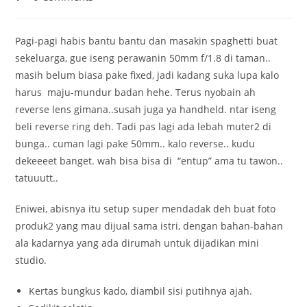
comments:
Pagi-pagi habis bantu bantu dan masakin spaghetti buat
sekeluarga, gue iseng perawanin 50mm f/1.8 di taman..
masih belum biasa pake fixed, jadi kadang suka lupa kalo
harus maju-mundur badan hehe. Terus nyobain ah
reverse lens gimana..susah juga ya handheld. ntar iseng
beli reverse ring deh. Tadi pas lagi ada lebah muter2 di
bunga.. cuman lagi pake 50mm.. kalo reverse.. kudu
dekeeeet banget. wah bisa bisa di “entup” ama tu tawon..
tatuuutt..
Eniwei, abisnya itu setup super mendadak deh buat foto
produk2 yang mau dijual sama istri, dengan bahan-bahan
ala kadarnya yang ada dirumah untuk dijadikan mini
studio.
Kertas bungkus kado, diambil sisi putihnya ajah.