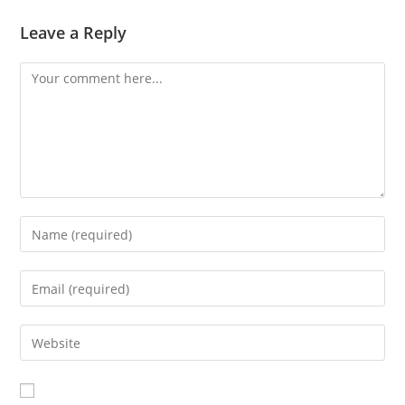
Leave a Reply
Comment
Enter
your
name
Enter
or
your
username
email
Enter
to
address
your
comment
to
website
comment
URL