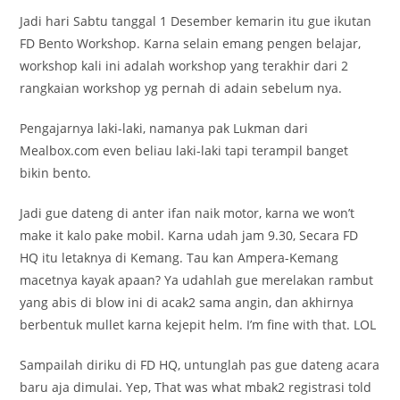
Jadi hari Sabtu tanggal 1 Desember kemarin itu gue ikutan
FD Bento Workshop. Karna selain emang pengen belajar,
workshop kali ini adalah workshop yang terakhir dari 2
rangkaian workshop yg pernah di adain sebelum nya.
Pengajarnya laki-laki, namanya pak Lukman dari
Mealbox.com even beliau laki-laki tapi terampil banget
bikin bento.
Jadi gue dateng di anter ifan naik motor, karna we won’t
make it kalo pake mobil. Karna udah jam 9.30, Secara FD
HQ itu letaknya di Kemang. Tau kan Ampera-Kemang
macetnya kayak apaan? Ya udahlah gue merelakan rambut
yang abis di blow ini di acak2 sama angin, dan akhirnya
berbentuk mullet karna kejepit helm. I’m fine with that. LOL
Sampailah diriku di FD HQ, untunglah pas gue dateng acara
baru aja dimulai. Yep, That was what mbak2 registrasi told