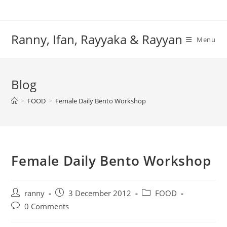
Skip
to
content
Ranny, Ifan, Rayyaka & Rayyan
Menu
Blog
>
FOOD
>
Female Daily Bento Workshop
Female Daily Bento Workshop
Post
Post
Post
ranny
3 December 2012
FOOD
author:
published:
category:
Post
0 Comments
comments: