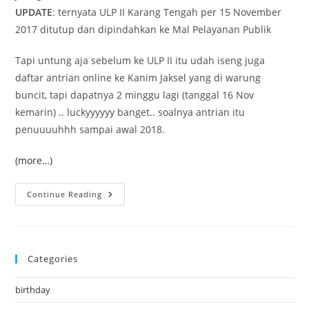
UPDATE
: ternyata ULP II Karang Tengah per 15 November
2017 ditutup dan dipindahkan ke Mal Pelayanan Publik
Tapi untung aja sebelum ke ULP II itu udah iseng juga
daftar antrian online ke Kanim Jaksel yang di warung
buncit, tapi dapatnya 2 minggu lagi (tanggal 16 Nov
kemarin) .. luckyyyyyy banget.. soalnya antrian itu
penuuuuhhh sampai awal 2018.
(more…)
Perpanjang
Continue Reading
Paspor
Sekarang
Mudah
Banget!
Categories
birthday