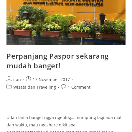
Perpanjang Paspor sekarang
mudah banget!
Post
Post
ifan
17 November 2017
author:
published:
Post
Post
Wisata dan Travelling
1 Comment
category:
comments:
Udah lama banget ngga ngeblog… mumpung lagi ada niat
dan waktu, mau ngeshare dikit soal