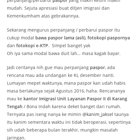
perpanjang/perbarui
paspor
yang makin kesini makin
mudah. Sejuta apresiasi buat ditjen imigrasi dan
Kemenkumham atas gebrakannya.
Sekarang mengurus perpanjang / perbarui paspor itu
cukup modal
bawa paspor lama (asli)
,
fotokopi paspornya
dan
fotokopi e-KTP
. Simpel banget yak
Oh iya sama modal bawa duit lah… masa kagak bayar.
Jadi ceritanya nih gue mau perpanjang
paspor
, ada
rencana mau ada undangan ke KL desember nanti.
Lumayan mepet waktunya, mana paspor kan udah habis
masa berlakunya sejak Agustus 2016, haha. Rencananya
mau ke
kantor Imigrasi Unit Layanan Paspor II di Karang
Tengah
/ Bona Indah karena deket banget dari rumah.
Ternyata pas iseng nanya ke mimin
@kanim_jaksel
taunya
itu kanim sementara waktu ini tidak beroperasi, sepertinya
sih udah beberapa bulan terakhir, mungkin masalah
jaringan.