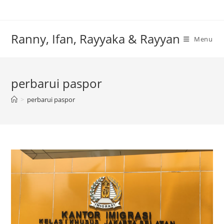
Skip
to
content
Ranny, Ifan, Rayyaka & Rayyan
Menu
perbarui paspor
>
perbarui paspor