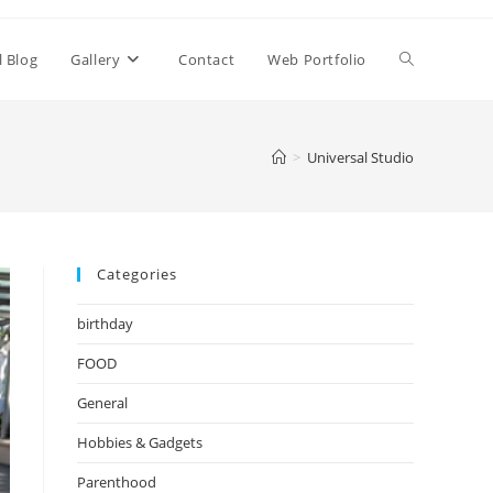
Toggle
l Blog
Gallery
Contact
Web Portfolio
website
>
Universal Studio
search
Categories
birthday
FOOD
General
Hobbies & Gadgets
Parenthood