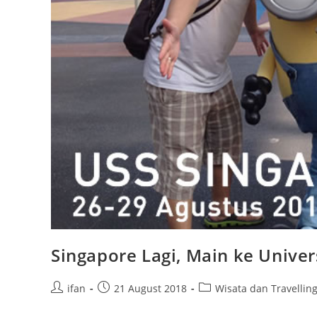
Singapore Lagi, Main ke Univer
Post
Post
Post
ifan
21 August 2018
Wisata dan Travellin
author:
published:
category: