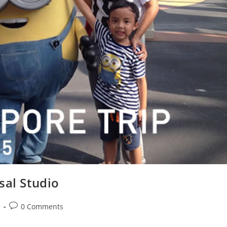
sal Studio
Post
g
0 Comments
comments: