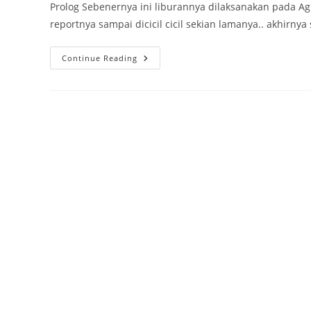
Prolog Sebenernya ini liburannya dilaksanakan pada Agu
reportnya sampai dicicil cicil sekian lamanya.. akhirn
Singapore
Continue Reading
Lagi,
Main
Ke
Universal
Studio