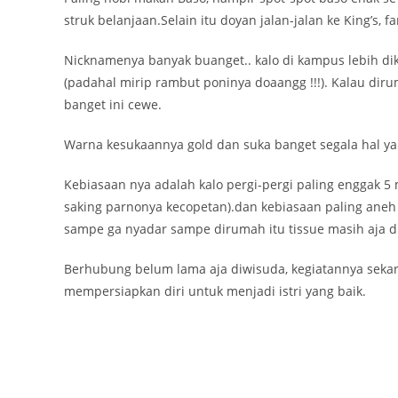
struk belanjaan.Selain itu doyan jalan-jalan ke King’s,
Nicknamenya banyak buanget.. kalo di kampus lebih di
(padahal mirip rambut poninya doaangg !!!). Kalau di
banget ini cewe.
Warna kesukaannya gold dan suka banget segala hal ya
Kebiasaan nya adalah kalo pergi-pergi paling enggak 5 m
saking parnonya kecopetan).dan kebiasaan paling aneh
sampe ga nyadar sampe dirumah itu tissue masih aja d
Berhubung belum lama aja diwisuda, kegiatannya sekar
mempersiapkan diri untuk menjadi istri yang baik.