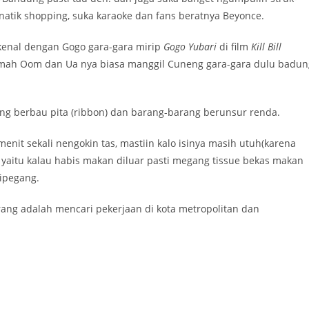
 fanatik shopping, suka karaoke dan fans beratnya Beyonce.
kenal dengan Gogo gara-gara mirip
Gogo Yubari
di film
Kill Bill
rumah Oom dan Ua nya biasa manggil Cuneng gara-gara dulu badun
ng berbau pita (ribbon) dan barang-barang berunsur renda.
enit sekali nengokin tas, mastiin kalo isinya masih utuh(karena
 yaitu kalau habis makan diluar pasti megang tissue bekas makan
ipegang.
ang adalah mencari pekerjaan di kota metropolitan dan