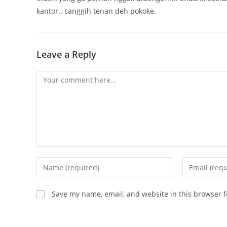
kantor.. canggih tenan deh pokoke.
Leave a Reply
Comment
Enter
Enter
your
your
name
email
Save my name, email, and website in this browser f
or
address
username
to
to
comment