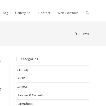
Toggle
l Blog
Gallery
Contact
Web Portfolio
website
>
Profil
search
Categories
g
birthday
FOOD
General
g
Hobbies & Gadgets
Parenthood