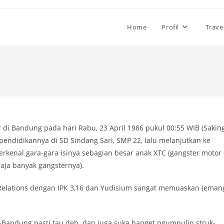
Home
Profil
Trave
ir di Bandung pada hari Rabu, 23 April 1986 pukul 00:55 WIB (Sakin
pendidikannya di SD Sindang Sari, SMP 22, lalu melanjutkan ke
terkenal gara-gara isinya sebagian besar anak XTC (gangster motor
p aja banyak gangsternya).
 Relations dengan IPK 3,16 dan Yudisium sangat memuaskan (eman
-Bandung pasti tau deh. dan juga suka banget ngumpulin struk-