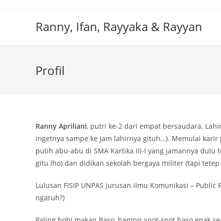
Skip
to
Ranny, Ifan, Rayyaka & Rayyan
content
Profil
Ranny Apriliani
, putri ke-2 dari empat bersaudara. Lah
ingetnya sampe ke Jam lahirnya gituh…). Memulai karir 
putih abu-abu di SMA Kartika III-I yang jamannya dulu 
gitu lho) dan didikan sekolah bergaya militer (tapi tete
Lulusan FISIP UNPAS jurusan iImu Komunikasi – Public
ngaruh?)
Paling hobi makan Baso, hampir spot-spot baso enak se