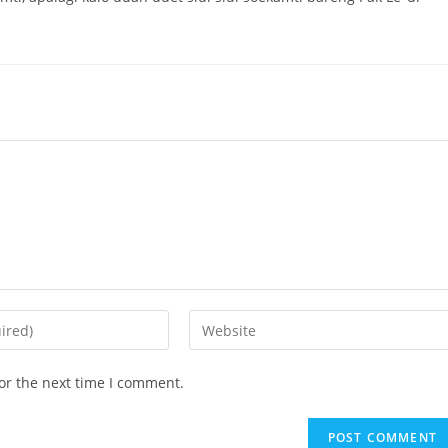
Enter
your
website
or the next time I comment.
URL
(optional)