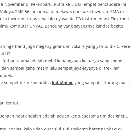
8 November di Pekanbaru. Putra ke-3 dari empat bersaudara ini
i Waluyo, SMP 56 jamannya di melawai dan suka tawuran, SMA di
uka tawuran. Lulus sma lalu nyasar ke D3 Instrumentasi Elektroni
di Ilmu komputer UNPAD Bandung yang sayangnya kandas begitu
ah nge-band juga megang gitar dan vokalis yang yahud dikit.. ker
li US.
if. Korban utama adalah mobil kebanggaan keluarga yang konon
an sampai ganti mesin lalu sempet jaya-jayanya di trek liar
ijual..
pai sempet bikin komunitas
IndoAnime
yang sampai sekarang masi
an kentut.
 Dengan hobi andalan adalah aduan kentut sesama tim designer…
i, apalagi kalo udah duet siul siul soekamti bareng Pak Le’ di