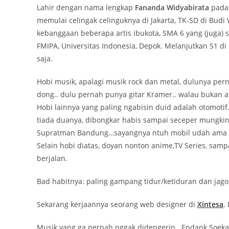
Lahir dengan nama lengkap
Fananda Widyabirata
pada 
memulai celingak celinguknya di Jakarta, TK-SD di Bud
kebanggaan beberapa artis ibukota, SMA 6 yang (juga) s
FMIPA, Universitas Indonesia, Depok. Melanjutkan S1 
saja.
Hobi musik, apalagi musik rock dan metal, dulunya pern
dong.. dulu pernah punya gitar Kramer.. walau bukan as
Hobi lainnya yang paling ngabisin duid adalah otomot
tiada duanya, dibongkar habis sampai seceper mungkin d
Supratman Bandung…sayangnya ntuh mobil udah ama d
Selain hobi diatas, doyan nonton anime,TV Series, sam
berjalan.
Bad habitnya: paling gampang tidur/ketiduran dan jago
Sekarang kerjaannya seorang web designer di
Xintesa
.
Musik yang ga pernah nggak didengerin.. Endank Soekamt