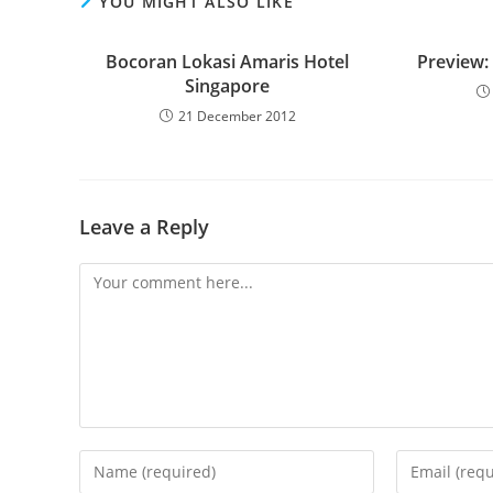
YOU MIGHT ALSO LIKE
Bocoran Lokasi Amaris Hotel
Preview:
Singapore
21 December 2012
Leave a Reply
Comment
Enter
Enter
your
your