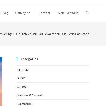
Toggle
l Blog
Gallery
Contact
Web Portfolio
website
ravelling
>
Liburan ke Bali Cari Sewa Mobil / Bis ? Ada Banyaaak
search
Categories
birthday
FOOD
General
Hobbies & Gadgets
Parenthood