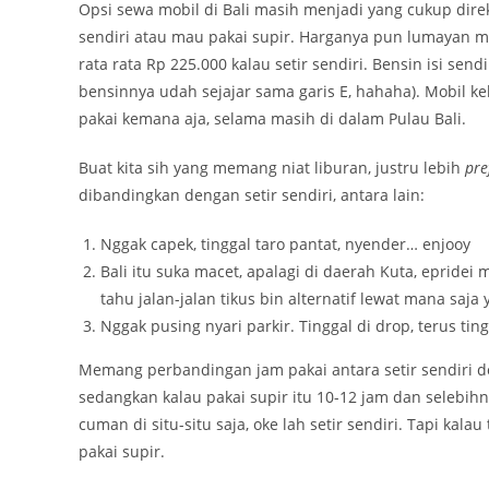
Opsi sewa mobil di Bali masih menjadi yang cukup dire
sendiri atau mau pakai supir. Harganya pun lumayan m
rata rata Rp 225.000 kalau setir sendiri. Bensin isi sen
bensinnya udah sejajar sama garis E, hahaha). Mobil ke
pakai kemana aja, selama masih di dalam Pulau Bali.
Buat kita sih yang memang niat liburan, justru lebih
pre
dibandingkan dengan setir sendiri, antara lain:
Nggak capek, tinggal taro pantat, nyender… enjooy
Bali itu suka macet, apalagi di daerah Kuta, epride
tahu jalan-jalan tikus bin alternatif lewat mana saj
Nggak pusing nyari parkir. Tinggal di drop, terus ti
Memang perbandingan jam pakai antara setir sendiri den
sedangkan kalau pakai supir itu 10-12 jam dan selebi
cuman di situ-situ saja, oke lah setir sendiri. Tapi k
pakai supir.