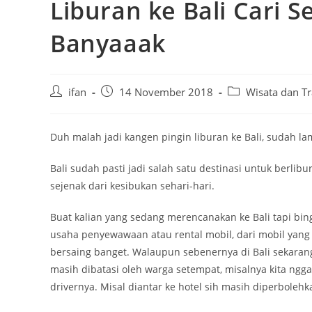
Liburan ke Bali Cari S
Banyaaak
Post
Post
Post
ifan
14 November 2018
Wisata dan Tr
author:
published:
category:
Duh malah jadi kangen pingin liburan ke Bali, sudah 
Bali sudah pasti jadi salah satu destinasi untuk berlib
sejenak dari kesibukan sehari-hari.
Buat kalian yang sedang merencanakan ke Bali tapi bin
usaha penyewawaan atau rental mobil, dari mobil yang k
bersaing banget. Walaupun sebenernya di Bali sekarang
masih dibatasi oleh warga setempat, misalnya kita ngga
drivernya. Misal diantar ke hotel sih masih diperbolehk