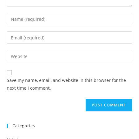
Enter
your
name
Enter
or
your
username
email
Enter
to
address
your
comment
to
website
comment
URL
Save my name, email, and website in this browser for the
(optional)
next time I comment.
Categories