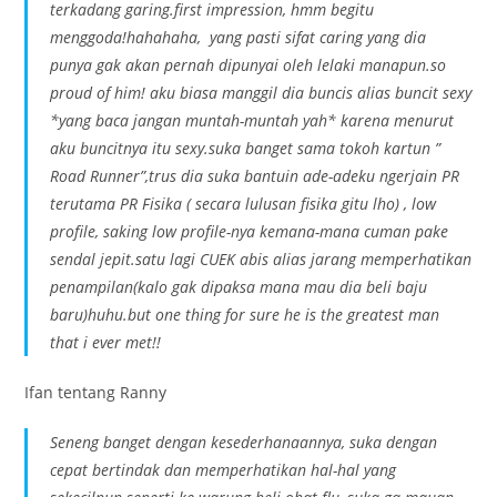
terkadang garing.first impression, hmm begitu
menggoda!hahahaha, yang pasti sifat caring yang dia
punya gak akan pernah dipunyai oleh lelaki manapun.so
proud of him! aku biasa manggil dia buncis alias buncit sexy
*yang baca jangan muntah-muntah yah* karena menurut
aku buncitnya itu sexy.suka banget sama tokoh kartun ”
Road Runner”,trus dia suka bantuin ade-adeku ngerjain PR
terutama PR Fisika ( secara lulusan fisika gitu lho) , low
profile, saking low profile-nya kemana-mana cuman pake
sendal jepit.satu lagi CUEK abis alias jarang memperhatikan
penampilan(kalo gak dipaksa mana mau dia beli baju
baru)huhu.but one thing for sure he is the greatest man
that i ever met!!
Ifan tentang Ranny
Seneng banget dengan kesederhanaannya, suka dengan
cepat bertindak dan memperhatikan hal-hal yang