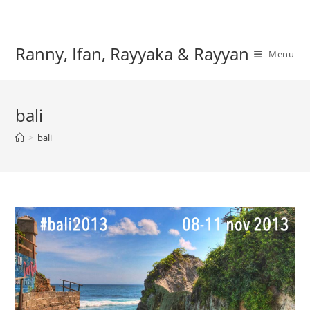
Skip
to
content
Ranny, Ifan, Rayyaka & Rayyan
Menu
bali
>
bali