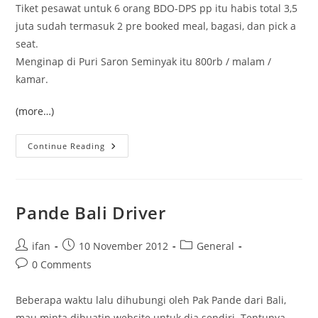
Tiket pesawat untuk 6 orang BDO-DPS pp itu habis total 3,5
juta sudah termasuk 2 pre booked meal, bagasi, dan pick a
seat.
Menginap di Puri Saron Seminyak itu 800rb / malam /
kamar.
(more…)
Bali
Continue Reading
2013
Bersama
Keluarga
Bandung
Pande Bali Driver
Post
Post
Post
ifan
10 November 2012
General
author:
published:
category:
Post
0 Comments
comments:
Beberapa waktu lalu dihubungi oleh Pak Pande dari Bali,
mau minta dibuatin website untuk dia sendiri. Tentunya