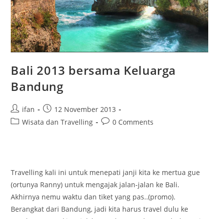
Bali 2013 bersama Keluarga
Bandung
Post
Post
ifan
12 November 2013
author:
published:
Post
Post
Wisata dan Travelling
0 Comments
category:
comments:
Travelling kali ini untuk menepati janji kita ke mertua gue
(ortunya Ranny) untuk mengajak jalan-jalan ke Bali.
Akhirnya nemu waktu dan tiket yang pas..(promo).
Berangkat dari Bandung, jadi kita harus travel dulu ke