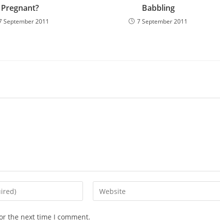
Pregnant?
Babbling
7 September 2011
7 September 2011
Enter
your
website
or the next time I comment.