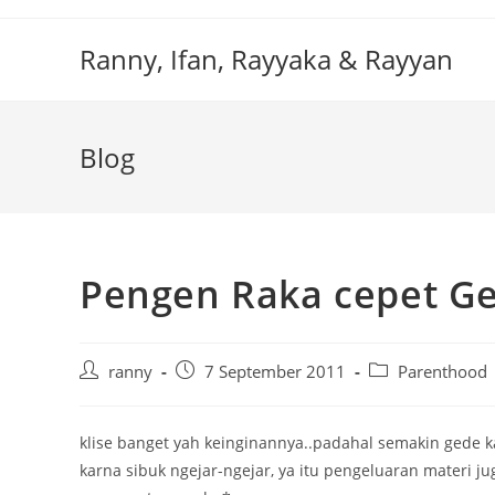
Skip
to
Ranny, Ifan, Rayyaka & Rayyan
content
Blog
Pengen Raka cepet G
Post
Post
Post
ranny
7 September 2011
Parenthood
author:
published:
category:
klise banget yah keinginannya..padahal semakin gede 
karna sibuk ngejar-ngejar, ya itu pengeluaran materi jug