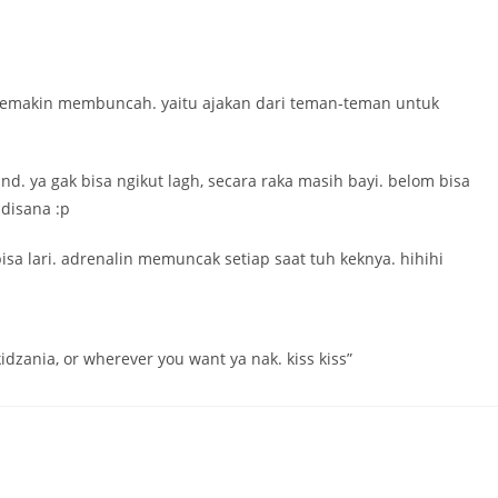
 semakin membuncah. yaitu ajakan dari teman-teman untuk
und. ya gak bisa ngikut lagh, secara raka masih bayi. belom bisa
 disana :p
sa lari. adrenalin memuncak setiap saat tuh keknya. hihihi
kidzania, or wherever you want ya nak. kiss kiss”