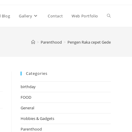
Toggle
l Blog
Gallery
Contact
Web Portfolio
website
>
Parenthood
>
Pengen Raka cepet Gede
search
Categories
birthday
FOOD
General
Hobbies & Gadgets
Parenthood