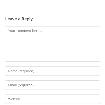
Leave a Reply
Comment
Enter
your
name
Enter
or
your
username
email
Enter
to
address
your
comment