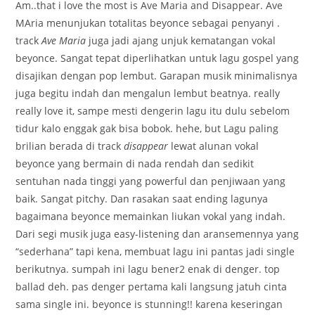
Am..that i love the most is Ave Maria and Disappear. Ave
MAria menunjukan totalitas beyonce sebagai penyanyi
.
track
Ave Maria
juga jadi ajang unjuk kematangan vokal
beyonce. Sangat tepat diperlihatkan untuk lagu gospel yang
disajikan dengan pop lembut. Garapan musik minimalisnya
juga begitu indah dan mengalun lembut beatnya. really
really love it, sampe mesti dengerin lagu itu dulu sebelom
tidur kalo enggak gak bisa bobok. hehe, but
Lagu paling
brilian berada di track
disappear
lewat alunan vokal
beyonce yang bermain di nada rendah dan sedikit
sentuhan nada tinggi yang powerful dan penjiwaan yang
baik. Sangat pitchy. Dan rasakan saat ending lagunya
bagaimana beyonce memainkan liukan vokal yang indah.
Dari segi musik juga easy-listening dan aransemennya yang
“sederhana” tapi kena, membuat lagu ini pantas jadi single
berikutnya. sumpah ini lagu bener2 enak di denger. top
ballad deh. pas denger pertama kali langsung jatuh cinta
sama single ini. beyonce is stunning!! karena keseringan