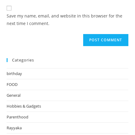
to
website
comment
URL
Save my name, email, and website in this browser for the
(optional)
next time I comment.
Categories
birthday
FOOD
General
Hobbies & Gadgets
Parenthood
Rayyaka