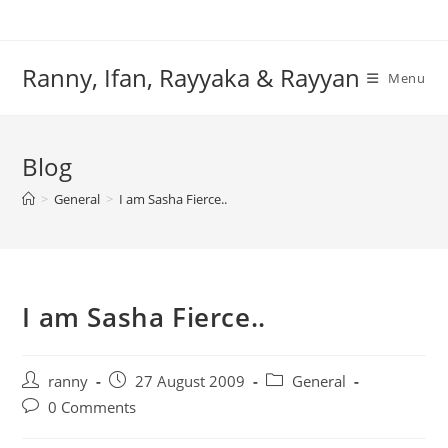
Skip
to
content
Ranny, Ifan, Rayyaka & Rayyan
Menu
Blog
>
General
>
I am Sasha Fierce..
I am Sasha Fierce..
Post
Post
Post
ranny
27 August 2009
General
author:
published:
category:
Post
0 Comments
comments: