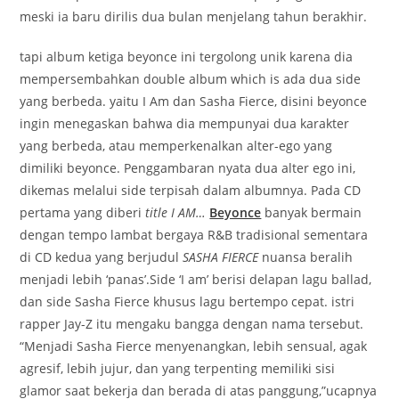
meski ia baru dirilis dua bulan menjelang tahun berakhir.
tapi album ketiga beyonce ini tergolong unik karena dia
mempersembahkan double album which is ada dua side
yang berbeda. yaitu I Am dan Sasha Fierce, disini beyonce
ingin menegaskan bahwa dia mempunyai dua karakter
yang berbeda, atau memperkenalkan alter-ego yang
dimiliki beyonce.
Penggambaran nyata dua alter ego ini,
dikemas melalui side terpisah dalam albumnya.
Pada CD
pertama yang diberi
title
I AM…
Beyonce
banyak bermain
dengan tempo lambat bergaya R&B tradisional sementara
di CD kedua yang berjudul
SASHA FIERCE
nuansa beralih
menjadi lebih ‘panas’.
Side ‘I am’ berisi delapan lagu ballad,
dan side Sasha Fierce khusus lagu bertempo cepat.
istri
rapper Jay-Z itu mengaku bangga dengan nama tersebut.
“Menjadi Sasha Fierce menyenangkan, lebih sensual, agak
agresif, lebih jujur, dan yang terpenting memiliki sisi
glamor saat bekerja dan berada di atas panggung,”ucapnya