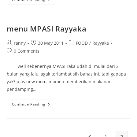
Blender
Brokoli
Kentang
Keju
menu MPASI Rayyaka
Post
Post
Post
ranny
30 May 2011
FOOD
/
Rayyaka
author:
published:
category:
Post
0 Comments
comments:
well sebenernya MPASI raka udah di mulai dari 2
bulan yang lalu, agak terlambat sih bahas ini. tapi gapapa
yak?:p as new mom, momen memberikan makanan
pendamping…
Menu
Continue Reading
MPASI
Rayyaka