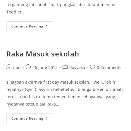
terganteng ini sudah "naik pangkat" dari infant menjadi
Toddler..
Happy
Continue Reading
Birthday
Raka
–
2
Tahun
Raka Masuk sekolah
Post
Post
Post
Post
ifan
26 June 2012
Rayyaka
0 Comments
author:
published:
category:
comments:
si Jagoan akhirnya first day masuk sekolah... well.. lebih
tepatnya Gym Class sih hehehehe... biar ga bosen dirumah
terus.. dan bisa ketemu temen temen sebayanya.. yang
nyatanya teteup aja Raka…
Raka
Continue Reading
Masuk
Sekolah