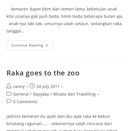
comments:
kemaren dapet bbm dari temen lama, kebetulan anak
kita usianya gak jauh beda. hmm beda beberapa bulan aja.
anak nya laki-laki, umurnya udah setaun. sedangkan raka,
tanggal…
Im
Continue Reading
Trying….
Raka goes to the zoo
Post
Post
ranny
24 July 2011
author:
published:
Post
General
/
Rayyaka
/
Wisata dan Travelling
category:
Post
0 Comments
comments:
jadiiiiiii kemaren itu ayah dan ibu ajak raka ke kebun
binatang ragunan..... sebenernya udah rencana dari
minggu2 sebelum nya sih, cuman baru kerealisasi wiken