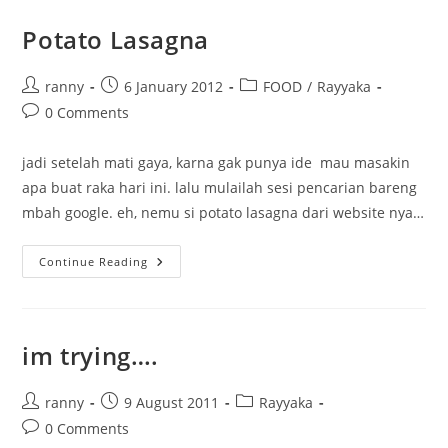
Potato Lasagna
Post
Post
Post
ranny
6 January 2012
FOOD
/
Rayyaka
author:
published:
category:
Post
0 Comments
comments:
jadi setelah mati gaya, karna gak punya ide mau masakin
apa buat raka hari ini. lalu mulailah sesi pencarian bareng
mbah google. eh, nemu si potato lasagna dari website nya…
Potato
Continue Reading
Lasagna
im trying….
Post
Post
Post
ranny
9 August 2011
Rayyaka
author:
published:
category:
Post
0 Comments