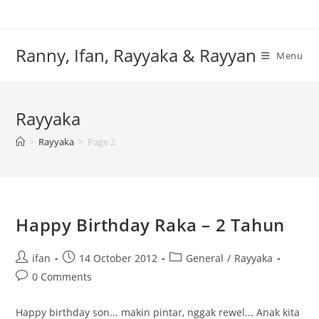
Skip
to
content
Ranny, Ifan, Rayyaka & Rayyan
Menu
Rayyaka
>
Rayyaka
>
Page 2
Happy Birthday Raka – 2 Tahun
Post
Post
Post
ifan
14 October 2012
General
/
Rayyaka
author:
published:
category:
Post
0 Comments
comments:
Happy birthday son... makin pintar, nggak rewel... Anak kita