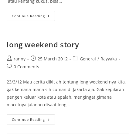
atau kentang kukus. bisa…
Saus
Continue Reading
Keju
long weekend story
Post
Post
Post
ranny
25 March 2012
General
/
Rayyaka
author:
published:
category:
Post
0 Comments
comments:
23/3/12 Mau cerita dikit ah tentang long weekend nya kita,
gak kemana-mana sih cuman di Jakarta aja. Gak kepikiran
pengen keluar kota atau apalah, mengingat gimana
macetnya jalanan disaat long…
Long
Continue Reading
Weekend
Story