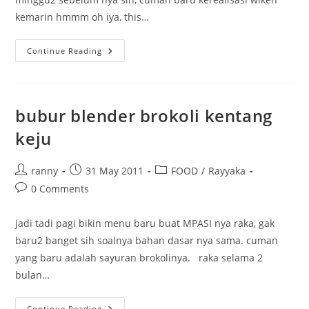
kemarin hmmm oh iya, this…
Raka
Continue Reading
Goes
To
The
Zoo
bubur blender brokoli kentang
keju
Post
Post
Post
ranny
31 May 2011
FOOD
/
Rayyaka
author:
published:
category:
Post
0 Comments
comments:
jadi tadi pagi bikin menu baru buat MPASI nya raka, gak
baru2 banget sih soalnya bahan dasar nya sama. cuman
yang baru adalah sayuran brokolinya. raka selama 2
bulan…
Bubur
Continue Reading