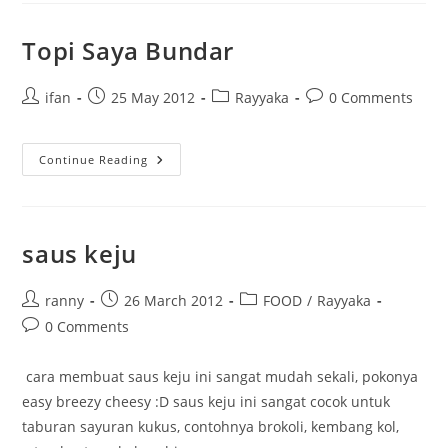
Topi Saya Bundar
Post
Post
Post
Post
ifan
25 May 2012
Rayyaka
0 Comments
author:
published:
category:
comments:
Topi
Continue Reading
Saya
Bundar
saus keju
Post
Post
Post
ranny
26 March 2012
FOOD
/
Rayyaka
author:
published:
category:
Post
0 Comments
comments:
cara membuat saus keju ini sangat mudah sekali, pokonya
easy breezy cheesy :D saus keju ini sangat cocok untuk
taburan sayuran kukus, contohnya brokoli, kembang kol,